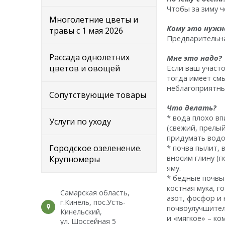
Чтобы за зиму ч
Многолетние цветы и
Кому это нуж
травы с 1 мая 2026
Предварительна
Рассада однолетних
Мне это надо?
цветов и овощей
Если ваш участ
тогда имеет см
неблагоприятные
Сопутствующие товары
Что делать?
* вода плохо вп
Услуги по уходу
(свежий, прелый
придумать водос
Городское озеленение.
* почва пылит, 
вносим глину (
Крупномеры
яму.
* бедные почвы
костная мука, 
Самарская область,
азот, фосфор и 
г.Кинель, пос.Усть-
почвоулучшител
Кинельский,
и «мягкое» – ко
ул. Шоссейная 5