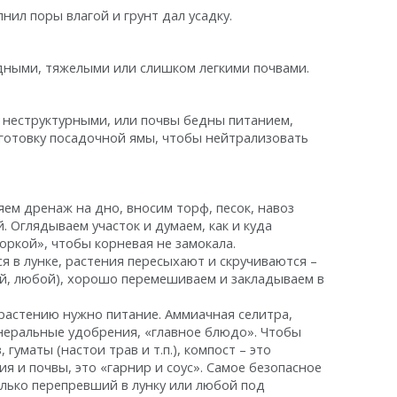
нил поры влагой и грунт дал усадку.
дными, тяжелыми или слишком легкими почвами.
и неструктурными, или почвы бедны питанием,
готовку посадочной ямы, чтобы нейтрализовать
яем дренаж на дно, вносим торф, песок, навоз
. Оглядываем участок и думаем, как и куда
горкой», чтобы корневая не замокала.
я в лунке, растения пересыхают и скручиваются –
лый, любой), хорошо перемешиваем и закладываем в
 растению нужно питание. Аммиачная селитра,
неральные удобрения, «главное блюдо». Чтобы
гуматы (настои трав и т.п.), компост – это
 и почвы, это «гарнир и соус». Самое безопасное
олько перепревший в лунку или любой под