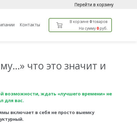
Перейти в корзину
В корзине
0
товаров
мпании
Контакты
На сумму
0
руб.
му…» что это значит и
вой возможности, ждать «лучшего времени» не
ал для вас.
ямы включает в себя не просто выемку
руктурный.