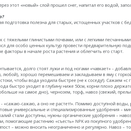
ерез этот «новый» слой прошел снег, напитал его водой, запол
но?
я подготовка полезна для старых, истощенных участков с бе
ок с тяжелыми глинистыми почвами, или с легкими песчанным
ысл для особо ценных культур провести предварительную под
 факторы в начале роста растения и облегчить его старт.
итывается, долго стоят лужи и под ногами «чавкает» - добавл
, любой), хорошо перемешиваем и закладываем в яму с горкой
токи, чтобы вода уходила быстрее (не к соседу!). Сажаем «с 
вода быстро уходит в глубину ниже 50см, корни плохо держатс
побольше на самое дно), чернозем, торф, навоз (свежий, пре
 - «сажаю-сажаю, а оно не растет!». Помимо доступной воды,
готовые универсальные и специализированные удобрения – ми
калий стали доступны, нужны органические удобрения – навоз, 
и, помогающие растению «съесть» NPK из покупного удобрения
мпост – можно вносить неограниченно и регулярно. Навоз – т