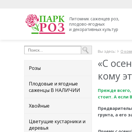
Питомник саженцев роз,
плодово-ягодных
и декоративных культур
Вы здесь:
О ком
«С осе
Розы
кому э
Плодовые и ягодные
саженцы В НАЛИЧИИ
Прежде всего,
стоит. А если
Хвойные
Предварительн
грунта, а его
Цветущие кустарники и
деревья
Почему с осени