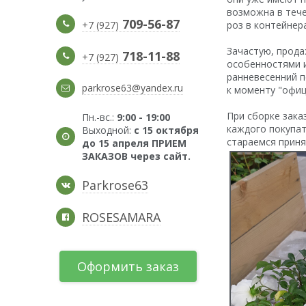
возможна в тече
709-56-87
+7 (927)
роз в контейнер
Зачастую, прод
718-11-88
+7 (927)
особенностями и
ранневесенний п
parkrose63@yandex.ru
к моменту "офиц
При сборке зака
Пн.-вс.:
9:00 - 19:00
каждого покупат
Выходной:
с 15 октября
стараемся приня
до 15 апреля ПРИЕМ
ЗАКАЗОВ через сайт.
Parkrose63
ROSESAMARA
Оформить заказ