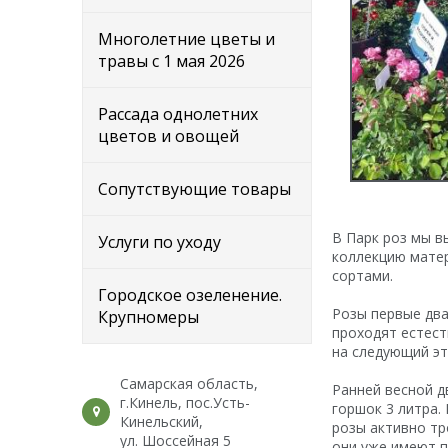
Многолетние цветы и
травы с 1 мая 2026
Рассада однолетних
цветов и овощей
Сопутствующие товары
В Парк роз мы в
Услуги по уходу
коллекцию мате
сортами.
Городское озеленение.
Розы первые два
Крупномеры
проходят естес
на следующий эт
Самарская область,
Ранней весной д
г.Кинель, пос.Усть-
горшок 3 литра.
Кинельский,
розы активно тр
ул. Шоссейная 5
они уже имеют п