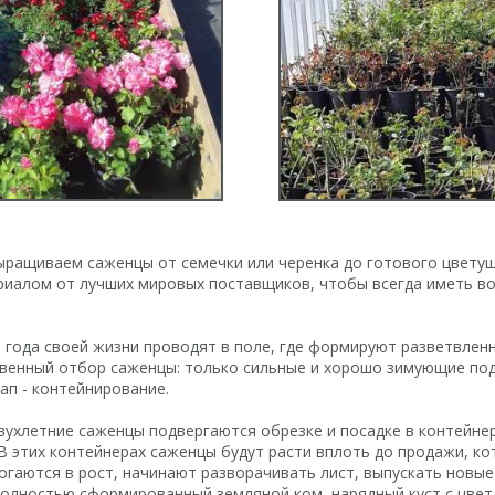
ыращиваем саженцы от семечки или черенка до готового цвету
риалом от лучших мировых поставщиков, чтобы всегда иметь в
 года своей жизни проводят в поле, где формируют разветвлен
твенный отбор саженцы: только сильные и хорошо зимующие по
ап - контейнирование.
вухлетние саженцы подвергаются обрезке и посадке в контейнер
 В этих контейнерах саженцы будут расти вплоть до продажи, ко
огаются в рост, начинают разворачивать лист, выпускать новые
олностью сформированный земляной ком, нарядный куст с цвета