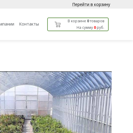
Перейти в корзину
В корзине
0
товаров
мпании
Контакты
На сумму
0
руб.