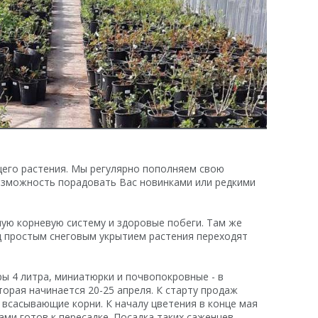
щего растения. Мы регулярно пополняем свою
озможность порадовать Вас новинками или редкими
ную корневую систему и здоровые побеги. Там же
д простым снеговым укрытием растения переходят
ы 4 литра, миниатюрки и почвопокровные - в
торая начинается 20-25 апреля. К старту продаж
 всасывающие корни. К началу цветения в конце мая
ми готов к пересадке. Посадка таких саженцев