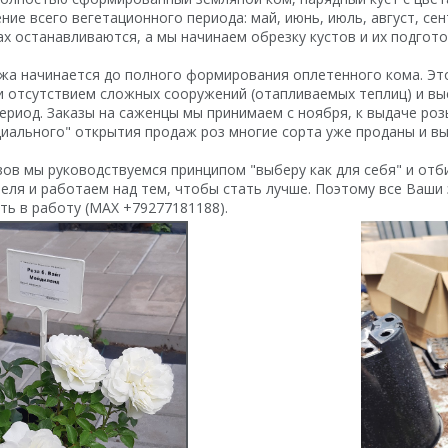
ние всего вегетационного периода: май, июнь, июль, август, се
ах останавливаются, а мы начинаем обрезку кустов и их подгото
ажа начинается до полного формирования оплетенного кома. Э
 отсутствием сложных сооружений (отапливаемых теплиц) и вы
ериод. Заказы на саженцы мы принимаем с ноября, к выдаче розы
иального" открытия продаж роз многие сорта уже проданы и в
зов мы руководствуемся принципом "выберу как для себя" и от
еля и работаем над тем, чтобы стать лучше. Поэтому все Ваши
ть в работу (МАХ +79277181188).