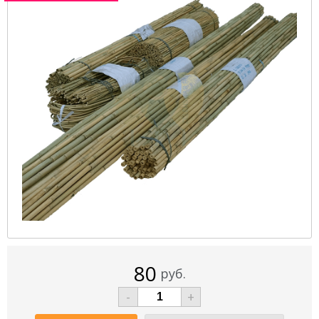
80
руб.
-
+