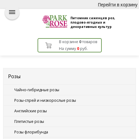
Перейти в корзину
Питомник саженцев роз,
плодово-ягодных и
декоративных культур
В корзине
0
товаров
На сумму
0
руб.
Розы
Чайно-гибридные розы
Розы-спрей и низкорослые розы
Английские розы
Плетистые розы
Розы флорибунда