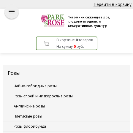
Перейти в корзину
Питомник саженцев роз,
плодово-ягодных и
декоративных культур
В корзине
0
товаров
На сумму
0
руб.
Розы
Чайно-гибридные розы
Розы-спрей и низкорослые розы
Английские розы
Плетистые розы
Розы флорибунда