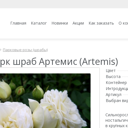
Главная
Каталог
Новинки
Акции
Как заказать
О ко
Парковые розы (шрабы)
рк шраб Артемис (Artemis)
Цвет
Высота
Контейнер 
Интродукц
Артикул
Выбран ви
Сильноросл
ностальгич
в крупных 