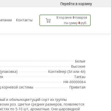
Перейти в корзину
В корзине
0
товаров
мпании
Контакты
На сумму
0
руб.
Белые
Высокие
(упаковка)
Контейнер (3л или 4л)
ия
Tantau
НФ-00000064
д корневой системы
Привитая
ый и обильноцветущий сорт из группы
еских роз. Цветки средних размеров, появляются
кистях по 5-10 шт, ароматные. Они шаровидной