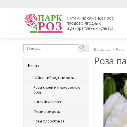
Питомник саженцев роз,
плодово-ягодных
и декоративных культур
Вы здесь:
Розы
Роза па
Розы
Чайно-гибридные розы
Розы-спрей и низкорослые
розы
Английские розы
Плетистые розы
Розы флорибунда