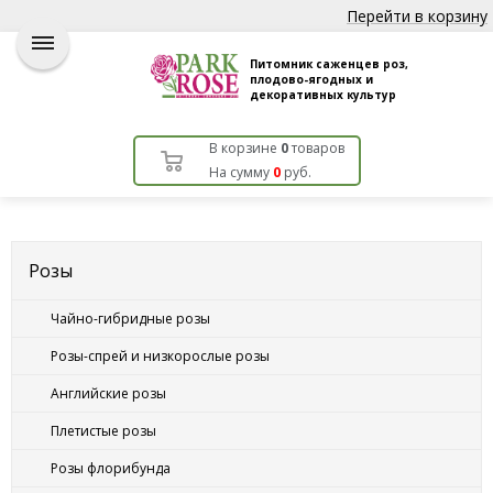
Перейти в корзину
Питомник саженцев роз,
плодово-ягодных и
декоративных культур
В корзине
0
товаров
На сумму
0
руб.
Розы
Чайно-гибридные розы
Розы-спрей и низкорослые розы
Английские розы
Плетистые розы
Розы флорибунда