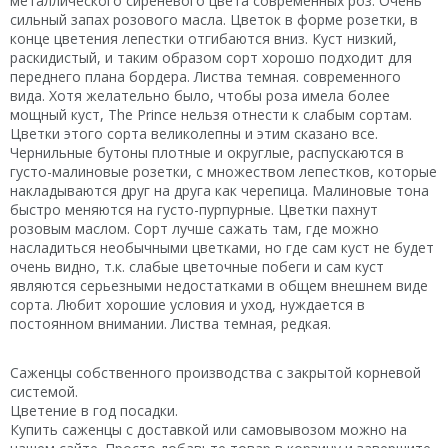
металлического сиреневого цвета современных роз. Очень
сильный запах розового масла. Цветок в форме розетки, в
конце цветения лепестки отгибаются вниз. Куст низкий,
раскидистый, и таким образом сорт хорошо подходит для
переднего плана бордера. Листва темная. современного
вида. Хотя желательно было, чтобы роза имела более
мощный куст, The Prince нельзя отнести к слабым сортам.
Цветки этого сорта великолепны и этим сказано все.
Чернильные бутоны плотные и округлые, распускаются в
густо-малиновые розетки, с множеством лепестков, которые
накладываются друг на друга как черепица. Малиновые тона
быстро меняются на густо-пурпурные. Цветки пахнут
розовым маслом. Сорт лучше сажать там, где можно
насладиться необычными цветками, но где сам куст не будет
очень видно, т.к. слабые цветочные побеги и сам куст
являются серьезными недостатками в общем внешнем виде
сорта. Любит хорошие условия и уход, нуждается в
постоянном внимании. Листва темная, редкая.
Саженцы собственного производства с закрытой корневой
системой.
Цветение в год посадки.
Купить саженцы с доставкой или самовывозом можно на