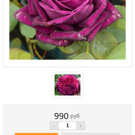
990
руб.
-
+