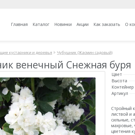
Главная
Каталог
Новинки
Акции
Как заказать
О ко
щие кустарники и деревья
Чубушник (Жасмин садовый)
ик венечный Снежная буря
Цвет
Высота
Контейнер 
Артикул
Стройный к
листвой и 
сильные, с
махровые, 
цветения к