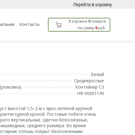
Перейти в корзину
В корзине
0
товаров
мпании
Контакты
На сумму
0
руб.
Белый
Среднерослые
(упаковка)
Контейнер С3
НФ-00001149
уст высотой 1,5–2 м с ярко-зелёной крупной
архитектурной кроной. Ростовые побеги очень
трого вертикальные. Цветки белоснежные,
чашевидные, среднего размера. Во время
устарник сплошь покрыт белоснежными