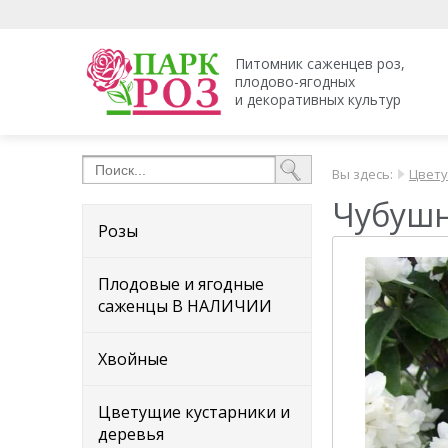
Питомник саженцев роз,
плодово-ягодных
и декоративных культур
Вы здесь:
Цвету
Чубушн
Розы
Плодовые и ягодные
саженцы В НАЛИЧИИ
Хвойные
Цветущие кустарники и
деревья