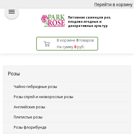
Перейти в корзину
Питомник саженцев роз,
плодово-ягодных и
декоративных культур
В корзине
0
товаров
На сумму
0
руб.
Розы
Чайно-гибридные розы
Розы-спрей и низкорослые розы
Английские розы
Плетистые розы
Розы флорибунда