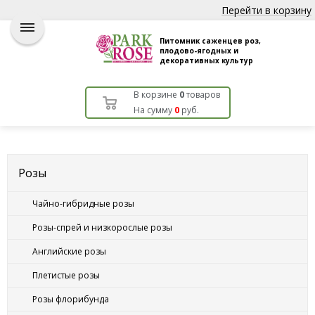
Перейти в корзину
Питомник саженцев роз,
плодово-ягодных и
декоративных культур
В корзине
0
товаров
На сумму
0
руб.
Розы
Чайно-гибридные розы
Розы-спрей и низкорослые розы
Английские розы
Плетистые розы
Розы флорибунда