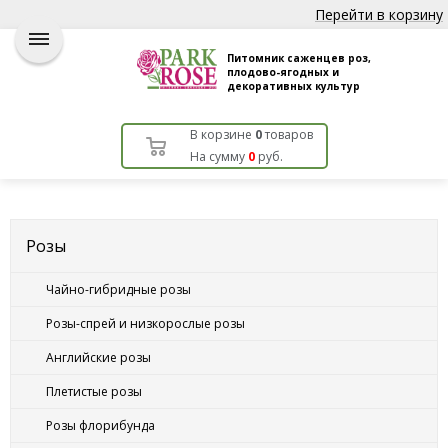
Перейти в корзину
Питомник саженцев роз,
плодово-ягодных и
декоративных культур
В корзине
0
товаров
На сумму
0
руб.
Розы
Чайно-гибридные розы
Розы-спрей и низкорослые розы
Английские розы
Плетистые розы
Розы флорибунда