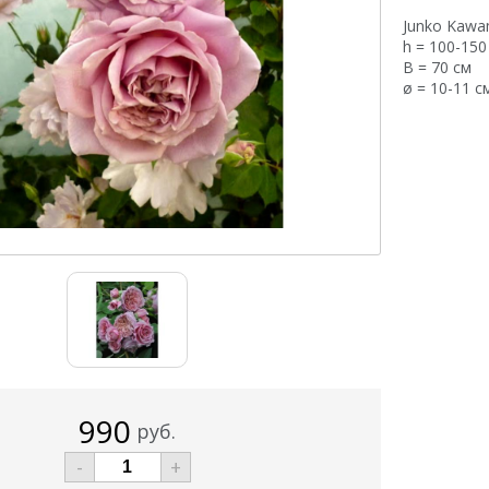
Junko Kawa
h = 100-150
В = 70 см
ø = 10-11 с
990
руб.
-
+