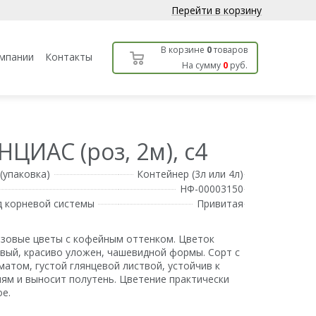
Перейти в корзину
В корзине
0
товаров
мпании
Контакты
На сумму
0
руб.
ЦИАС (роз, 2м), с4
(упаковка)
Контейнер (3л или 4л)
НФ-00003150
д корневой системы
Привитая
зовые цветы с кофейным оттенком. Цветок
вый, красиво уложен, чашевидной формы. Сорт с
матом, густой глянцевой листвой, устойчив к
ям и выносит полутень. Цветение практически
е.