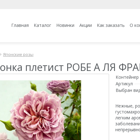
Главная
Каталог
Новинки
Акции
Как заказать
О ко
Японские розы
онка плетист РОБЕ А ЛЯ ФРАН
Контейнер 
Артикул
Выбран ви
Нежные, ро
густомахро
легким аро
заболевани
непрерывно