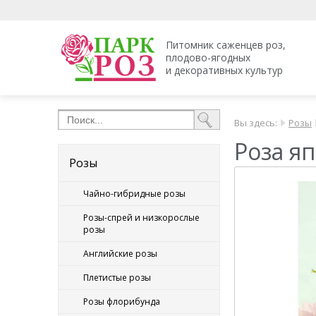
Питомник саженцев роз,
плодово-ягодных
и декоративных культур
Вы здесь:
Розы
Роза яп
Розы
Чайно-гибридные розы
Розы-спрей и низкорослые
розы
Английские розы
Плетистые розы
Розы флорибунда