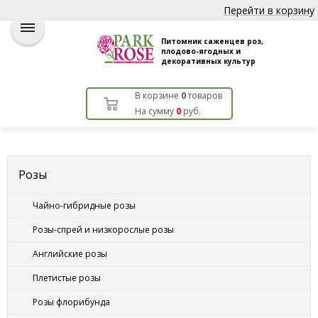
Перейти в корзину
Питомник саженцев роз,
плодово-ягодных и
декоративных культур
В корзине
0
товаров
На сумму
0
руб.
Розы
Чайно-гибридные розы
Розы-спрей и низкорослые розы
Английские розы
Плетистые розы
Розы флорибунда