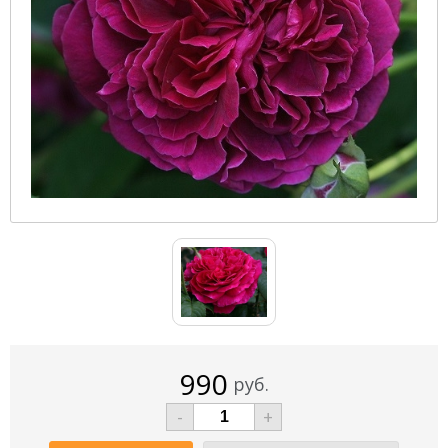
990
руб.
-
+