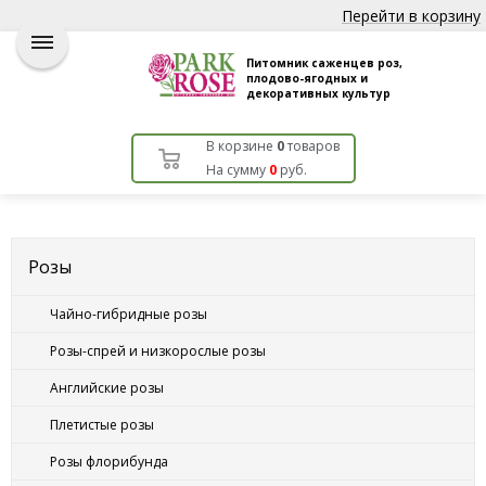
Перейти в корзину
Питомник саженцев роз,
плодово-ягодных и
декоративных культур
В корзине
0
товаров
На сумму
0
руб.
Розы
Чайно-гибридные розы
Розы-спрей и низкорослые розы
Английские розы
Плетистые розы
Розы флорибунда