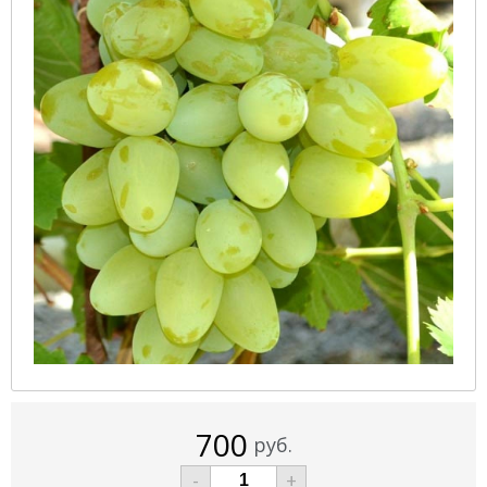
700
руб.
-
+