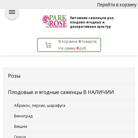
Перейти в корзину
Питомник саженцев роз,
плодово-ягодных и
декоративных культур
В корзине
0
товаров
На сумму
0
руб.
Розы
Плодовые и ягодные саженцы В НАЛИЧИИ
Абрикос, персик, шарафуга
Виноград
Вишня
Груша