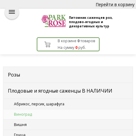
Перейти в корзину
Питомник саженцев роз,
плодово-ягодных и
декоративных культур
В корзине
0
товаров
На сумму
0
руб.
Розы
Плодовые и ягодные саженцы В НАЛИЧИИ
Абрикос, персик, шарафуга
Виноград
Вишня
Груша