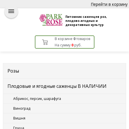
Перейти в корзину
Питомник саженцев роз,
плодово-ягодных и
декоративных культур
В корзине
0
товаров
На сумму
0
руб.
Розы
Плодовые и ягодные саженцы В НАЛИЧИИ
Абрикос, персик, шарафуга
Виноград
Вишня
Груша